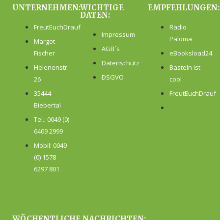
UNTERNEHMEN:
WICHTIGE
EMPFEHLUNGEN:
DATEN:
FreutEuchDrauf
Radio
Impressum
Paloma
Margot
AGB´s
Fischer
eBooksload24
Datenschutz
Helenenstr.
Basteln ist
DSGVO
26
cool
35444
FreutEuchDrauf
Biebertal
Tel.: 0049 (0)
6409 2999
Mobil: 0049
(0) 1578
6297 801
WÖCHENTLICHE NACHRICHTEN: